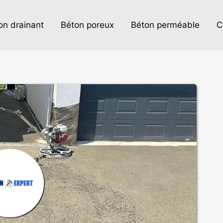
on drainant
Béton poreux
Béton perméable
C