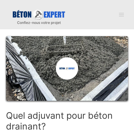
Aller
au
Mai
contenu
Men
Quel adjuvant pour béton
drainant?