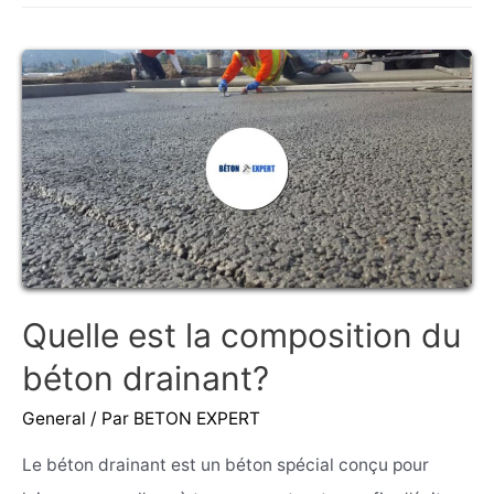
la
durée
de
vie
du
béton
drainant?
Quelle est la composition du
béton drainant?
General
/ Par
BETON EXPERT
Le béton drainant est un béton spécial conçu pour