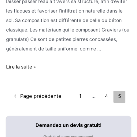
laisser passer l’eau à travers sa structure, afin d’éviter
les flaques et favoriser l’infiltration naturelle dans le
sol. Sa composition est différente de celle du béton
classique. Les matériaux qui le composent Graviers (ou
granulats) Ce sont de petites pierres concassées,
généralement de taille uniforme, comme …
Quelle
Lire la suite »
est
la
composition
Pagination
←
Page précédente
1
…
4
5
du
des
béton
publications
drainant?
Demandez un devis gratuit!
Gratuit et sans engagement